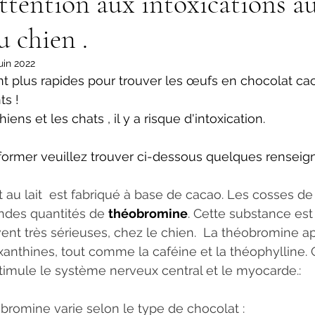
ttention aux intoxications a
u chien .
uin 2022
t plus rapides pour trouver les œufs en chocolat ca
ts ! 
 et les chats , il y a risque d'intoxication.                    
former veuillez trouver ci-dessous quelques rensei
ndes quantités de 
théobromine
. Cette substance est
vent très sérieuses, chez le chien.  La théobromine ap
nthines, tout comme la caféine et la théophylline. C
stimule le système nerveux central et le myocarde.:
bromine varie selon le type de chocolat :