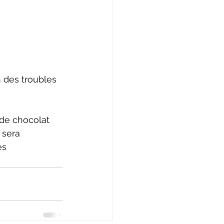
n des troubles 
 de chocolat 
 sera 
es 