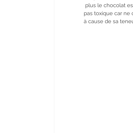
 plus le chocolat est noir plus il est toxique pour votre chien. Le chocolat blanc n'est 
pas toxique car ne 
à cause de sa teneu