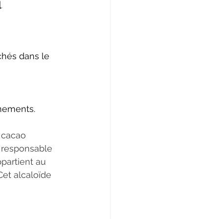
u
chés dans le 
                   
gnements.
 responsable 
partient au 
et alcaloïde 