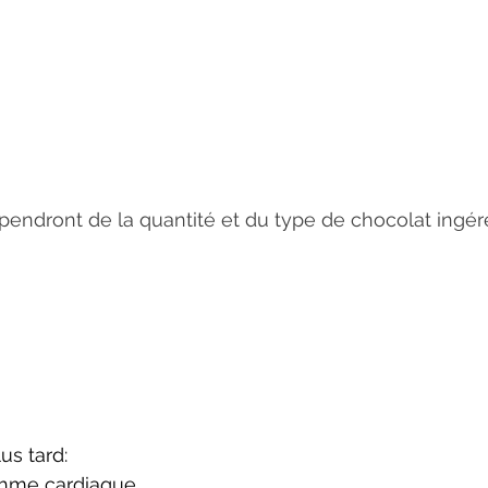
ndront de la quantité et du type de chocolat ingéré
 tard:     
thme cardiaque.