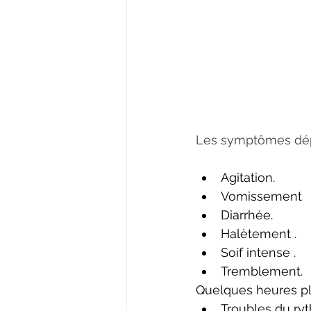
Les symptômes dépe
Agitation.
Vomissement
Diarrhée.
Halètement .
Soif intense .
Tremblement.
Quelques heures plus
Troubles du ry