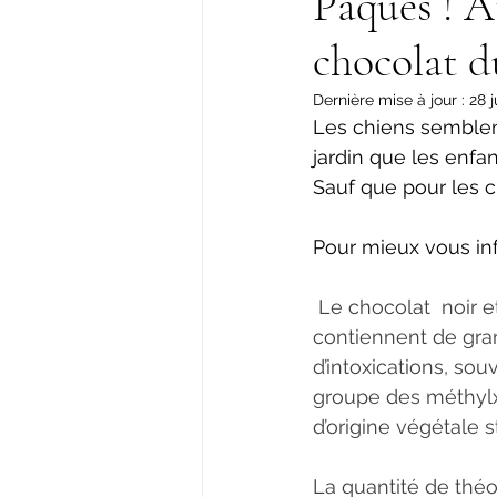
Pâques ! A
chocolat d
Dernière mise à jour :
28 j
Les chiens semblen
jardin que les enfan
Sauf que pour les chiens
Pour mieux vous in
 Le chocolat  noir et au lait  est fabriqué à base de cacao. Les cosses de cacao 
contiennent de gra
d’intoxications, sou
groupe des méthylxa
d’origine végétale 
La quantité de théo