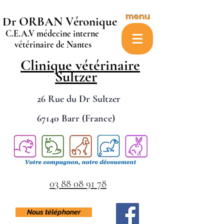
menu
Dr ORBAN Véronique
C.E.A.V médecine interne
vétérinaire de Nantes
Clinique vétérinaire
Sultzer
26 Rue du Dr Sultzer
67140 Barr (France)
03 88 08 91 78
Nous téléphoner